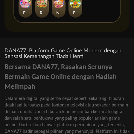
Fortune Money Boom
ROBIN HOOD
NIGHT MARKET 2
FORTUNE EGG
DANA77: Platform Game Online Modern dengan
Sensasi Kemenangan Tiada Henti
Bersama DANA77,
Rasakan
Serunya
Bermain
Game Online
dengan
Hadiah
Melimpah
Dalam era digital yang
serba
cepat
seperti
sekarang
,
hiburan
tidak
lagi
terbatas
pada
tontonan
televisi
atau
sekadar
bermain
di
luar
rumah
. Dunia
hiburan
kini
merambah
ke
ranah
digital,
dan salah
satu
bentuknya
yang paling
populer
adalah
game
online. Dari
sekian
banyak
platform
permainan
yang
tersedia
,
DANA77
hadir
sebagai
pilihan
yang
menonjol
. Platform
ini
tidak