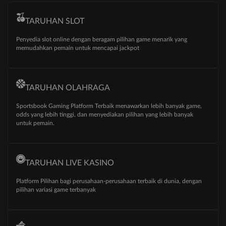
TARUHAN SLOT
Penyedia slot online dengan beragam pilihan game menarik yang
memudahkan pemain untuk mencapai jackpot
TARUHAN OLAHRAGA
Sportsbook Gaming Platform Terbaik menawarkan lebih banyak game,
odds yang lebih tinggi, dan menyediakan pilihan yang lebih banyak
untuk pemain.
TARUHAN LIVE KASINO
Platform Pilihan bagi perusahaan-perusahaan terbaik di dunia, dengan
pilihan variasi game terbanyak