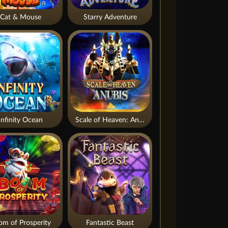
Cat & Mouse
Starry Adventure
Infinity Ocean
Scale of Heaven: Anubis
m of Prosperity
Fantastic Beast