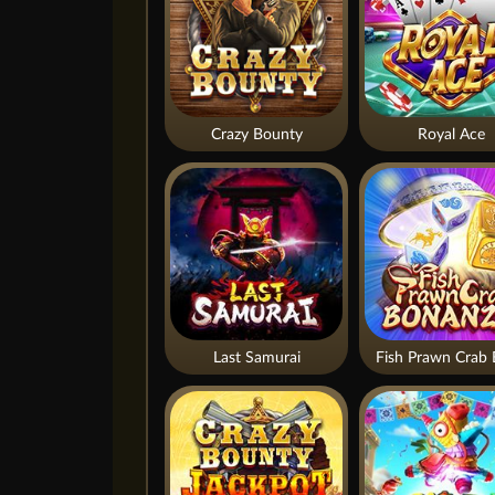
Crazy Bounty
Royal Ace
Last Samurai