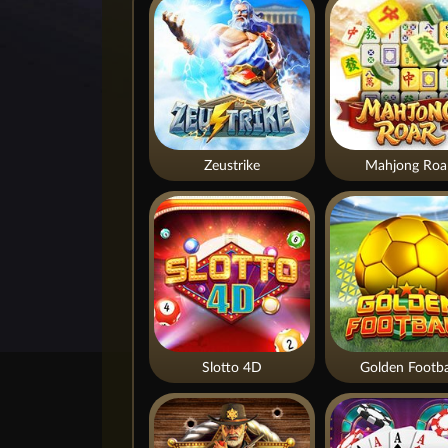
Zeustrike
Mahjong Roa
Slotto 4D
Golden Footba