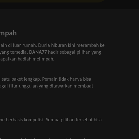
impah
ain
di
luar
rumah
. Dunia
hiburan
kini
merambah
ke
yang
tersedia
,
DANA77
hadir
sebagai
pilihan
yang
apatkan
hadiah
melimpah
.
m
satu
paket
lengkap
.
Pemain
tidak
hanya
bisa
agai
fitur
unggulan
yang
ditawarkan
membuat
me
berbasis
kompetisi
.
Semua
pilihan
tersebut
bisa