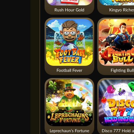
Rush Hour Gold
Kingyo Riche
Football Fever
Fighting Bull
Leprechaun’s Fortune