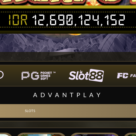
IDR
12,690,124,152
ADVANTPLAY
SLOTS