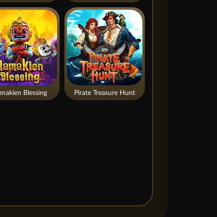
makien Blessing
Pirate Treasure Hunt