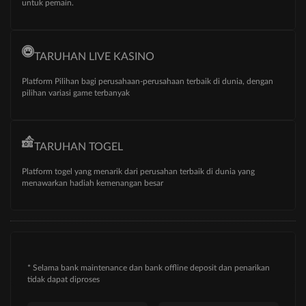
untuk pemain.
TARUHAN LIVE KASINO
Platform Pilihan bagi perusahaan-perusahaan terbaik di dunia, dengan
pilihan variasi game terbanyak
TARUHAN TOGEL
Platform togel yang menarik dari perusahan terbaik di dunia yang
menawarkan hadiah kemenangan besar
* Selama bank maintenance dan bank offline deposit dan penarikan
tidak dapat diproses