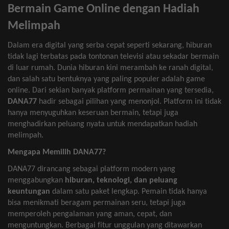
Bermain
Game Online
dengan
Hadiah
Melimpah
Dalam era digital yang
serba
cepat
seperti
sekarang
,
hiburan
tidak
lagi
terbatas
pada
tontonan
televisi
atau
sekadar
bermain
di
luar
rumah
. Dunia
hiburan
kini
merambah
ke
ranah
digital,
dan salah
satu
bentuknya
yang paling
populer
adalah
game
online. Dari
sekian
banyak
platform
permainan
yang
tersedia
,
DANA77
hadir
sebagai
pilihan
yang
menonjol
. Platform
ini
tidak
hanya
menyuguhkan
keseruan
bermain
,
tetapi
juga
menghadirkan
peluang
nyata
untuk
mendapatkan
hadiah
melimpah
.
Mengapa
Memilih
DANA77?
DANA77
dirancang
sebagai
platform modern yang
menggabungkan
hiburan
,
teknologi
, dan
peluang
keuntungan
dalam
satu
paket
lengkap
.
Pemain
tidak
hanya
bisa
menikmati
beragam
permainan
seru
,
tetapi
juga
memperoleh
pengalaman
yang
aman
,
cepat
, dan
menguntungkan
.
Berbagai
fitur
unggulan
yang
ditawarkan