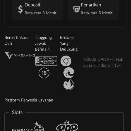
Deposit
Penarikan
Rata-rata 3 Menit
Rata-rata 5 Menit
Bersertifikasi
Tanggung
Browser
Dari
Jawab
Yang
Bermain
Didukung
©2026 DANA77. Hak
cipta dilindungi | 18+
Platform Penyedia Layanan
Slots