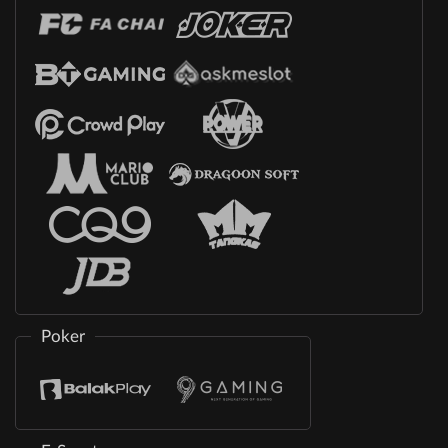
Poker