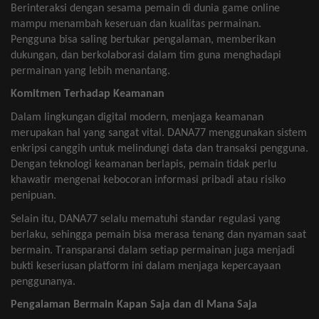
Berinteraksi
dengan
sesama
pemain
di dunia game online
mampu
menambah
keseruan
dan
kualitas
permainan
.
Pengguna
bisa
saling
bertukar
pengalaman
,
memberikan
dukungan
, dan
berkolaborasi
dalam
tim
guna
menghadapi
permainan
yang
lebih
menantang
.
Komitmen
Terhadap
Keamanan
Dalam
lingkungan
digital modern,
menjaga
keamanan
merupakan
hal
yang sangat vital
.
DANA77
menggunakan
sistem
enkripsi
canggih
untuk
melindungi
data dan
transaksi
pengguna
.
Dengan
teknologi
keamanan
berlapis
,
pemain
tidak
perlu
khawatir
mengenai
kebocoran
informasi
pribadi
atau
risiko
penipuan
.
Selain
itu
, DANA77
selalu
mematuhi
standar
regulasi
yang
berlaku
,
sehingga
pemain
bisa
merasa
tenang
dan
nyaman
saat
bermain
.
Transparansi
dalam
setiap
permainan
juga
menjadi
bukti
keseriusan
platform
ini
dalam
menjaga
kepercayaan
penggunanya
.
Pengalaman
Bermain
Kapan Saja dan di Mana Saja