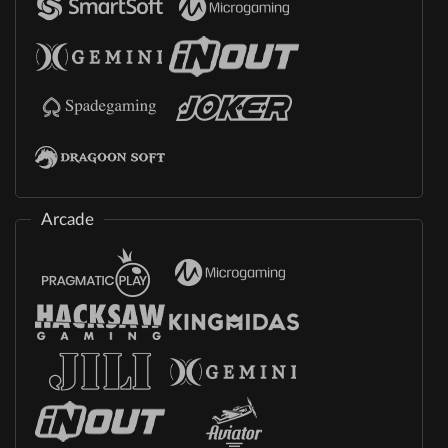
Arcade