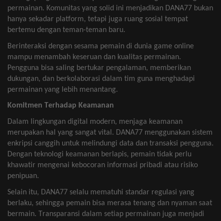
permainan
.
Komunitas
yang solid
ini
menjadikan
DANA77
bukan
hanya
sekadar
platform,
tetapi
juga
ruang
sosial
tempat
bertemu
dengan
teman-teman
baru
.
Berinteraksi
dengan
sesama
pemain
di dunia game online
mampu
menambah
keseruan
dan
kualitas
permainan
.
Pengguna
bisa
saling
bertukar
pengalaman
,
memberikan
dukungan
, dan
berkolaborasi
dalam
tim
guna
menghadapi
permainan
yang
lebih
menantang
.
Komitmen
Terhadap
Keamanan
Dalam
lingkungan
digital modern,
menjaga
keamanan
merupakan
hal
yang sangat vital
.
DANA77
menggunakan
sistem
enkripsi
canggih
untuk
melindungi
data dan
transaksi
pengguna
.
Dengan
teknologi
keamanan
berlapis
,
pemain
tidak
perlu
khawatir
mengenai
kebocoran
informasi
pribadi
atau
risiko
penipuan
.
Selain
itu
, DANA77
selalu
mematuhi
standar
regulasi
yang
berlaku
,
sehingga
pemain
bisa
merasa
tenang
dan
nyaman
saat
bermain
.
Transparansi
dalam
setiap
permainan
juga
menjadi