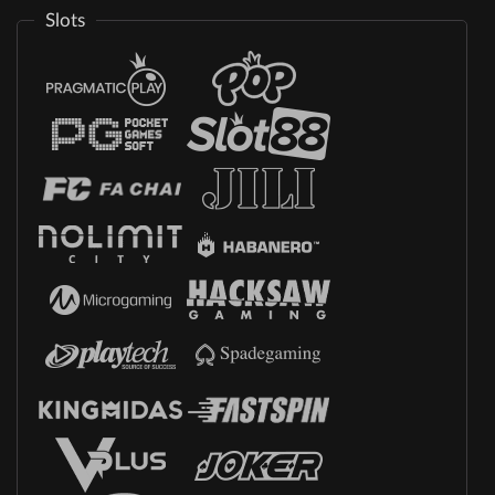
Slots