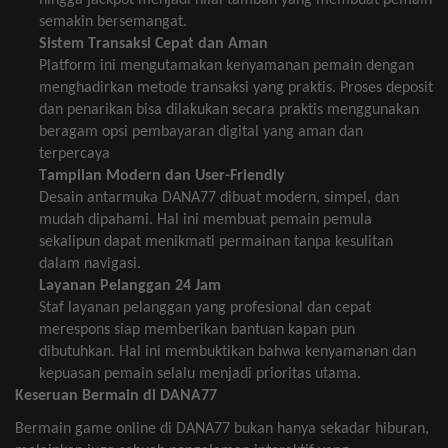
semakin
bersemangat
.
Sistem
Transaksi
Cepat
dan Aman
Platform
ini
mengutamakan
kenyamanan
pemain
dengan
menghadirkan
metode
transaksi
yang
praktis
.
Proses deposit
dan
penarikan
bisa
dilakukan
secara
praktis
menggunakan
beragam
opsi
pembayaran
digital yang
aman
dan
terpercaya
Tampilan
Modern dan User-Friendly
Desain
antarmuka
DANA77
dibuat
modern,
simpel
, dan
mudah
dipahami
. Hal
ini
membuat
pemain
pemula
sekalipun
dapat
menikmati
permainan
tanpa
kesulitan
dalam
navigasi
.
Layanan
Pelanggan
24 Jam
Staf
layanan
pelanggan
yang
profesional
dan
cepat
merespons
siap
memberikan
bantuan
kapan
pun
dibutuhkan
. Hal
ini
membuktikan
bahwa
kenyamanan
dan
kepuasan
pemain
selalu
menjadi
prioritas
utama
.
Keseruan
Bermain
di DANA77
Bermain
game online di DANA77
bukan
hanya
sekadar
hiburan
,