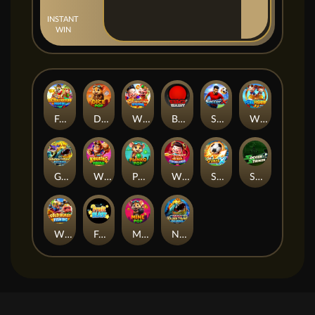
INSTANT
WIN
Fortune Fishing
Dice Pop
WD Golden Fuwa Fishing
Big Button Bash
SoccerX
WD FuWa Fishing
Golden Tyrant Fishing
WD King Kong Fishing
Plinko Pop
WD Nezha Fishing Legend
StrikerX
Soccer Striker
WD Gold Blast Fishing
Fruit Blast
Mine Pop
Nexus Golden Tyrant