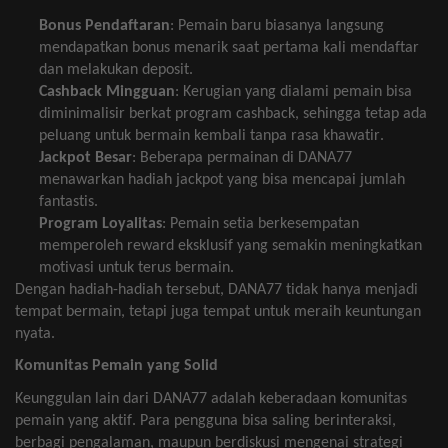
Bonus
Pendaftaran
:
Pemain
baru
biasanya
langsung
mendapatkan
bonus
menarik
saat
pertama
kali
mendaftar
dan
melakukan
deposit.
Cashback
Mingguan
:
Kerugian
yang
dialami
pemain
bisa
diminimalisir
berkat
program cashback,
sehingga
tetap
ada
peluang
untuk
bermain
kembali
tanpa
rasa
khawatir
.
Jackpot Besar
:
Beberapa
permainan
di DANA77
menawarkan
hadiah
jackpot yang
bisa
mencapai
jumlah
fantastis
.
Program
Loyalitas
:
Pemain
setia
berkesempatan
memperoleh
reward
eksklusif
yang
semakin
meningkatkan
motivasi
untuk
terus
bermain
.
Dengan
hadiah-hadiah
tersebut
, DANA77
tidak
hanya
menjadi
tempat
bermain
,
tetapi
juga
tempat
untuk
meraih
keuntungan
nyata
.
Komunitas
Pemain
yang Solid
Keunggulan
lain
dari
DANA77
adalah
keberadaan
komunitas
pemain
yang
aktif
. Para
pengguna
bisa
saling
berinteraksi
,
berbagi
pengalaman
,
maupun
berdiskusi
mengenai
strategi