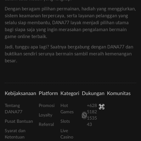
Dengan
beragam
pilihan
permainan
,
hadiah
yang
menggiurkan
,
sistem
keamanan
terpercaya
,
serta
layanan
pelanggan
yang
selalu
siap
membantu
, DANA77
layak
menjadi
pilihan
utama
bagi
siapa
saja
yang
ingin
merasakan
pengalaman
bermain
game online
terbaik
.
Jadi,
tunggu
apa
lagi
?
Saatnya
bergabung
dengan
DANA77 dan
buktikan
sendiri
serunya
bermain
sambil
meraih
kemenangan
besar
.
Kebijaksanaan
Platform
Kategori
Dukungan
Komunitas
Tentang
Promosi
Hot
+628
DANA77
Games
5182
Loyalty
1535
Pusat Bantuan
Slots
Referral
43
Syarat dan
Live
Ketentuan
Casino