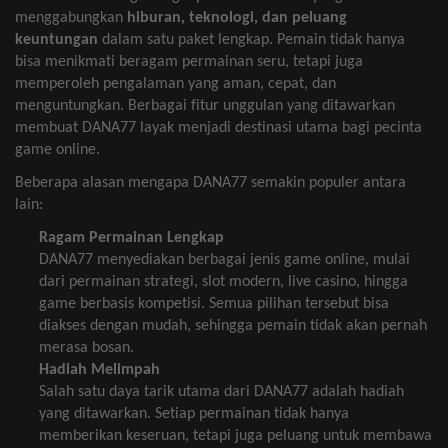
menggabungkan
hiburan
,
teknologi
, dan
peluang
keuntungan
dalam
satu
paket
lengkap
.
Pemain
tidak
hanya
bisa
menikmati
beragam
permainan
seru
,
tetapi
juga
memperoleh
pengalaman
yang
aman
,
cepat
, dan
menguntungkan
.
Berbagai
fitur
unggulan
yang
ditawarkan
membuat
DANA77
layak
menjadi
destinasi
utama
bagi
pecinta
game online.
Beberapa
alasan
mengapa
DANA77
semakin
populer
antara
lain:
Ragam
Permainan
Lengkap
DANA77
menyediakan
berbagai
jenis
game online,
mulai
dari
permainan
strategi, slot modern, live casino,
hingga
game
berbasis
kompetisi
.
Semua
pilihan
tersebut
bisa
diakses
dengan
mudah
,
sehingga
pemain
tidak
akan
pernah
merasa
bosan
.
Hadiah
Melimpah
Salah
satu
daya
tarik
utama
dari
DANA77
adalah
hadiah
yang
ditawarkan
.
Setiap
permainan
tidak
hanya
memberikan
keseruan
,
tetapi
juga
peluang
untuk
membawa