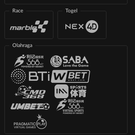
Race
Togel
Olahraga