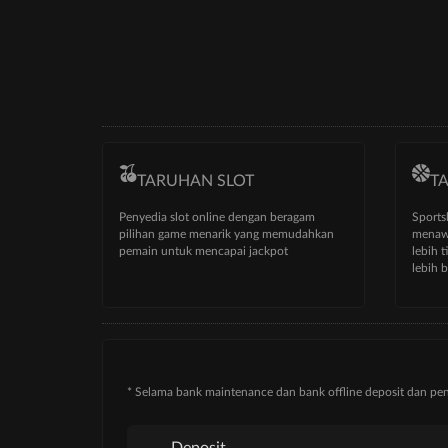
TARUHAN SLOT
T
Penyedia slot online dengan beragam
Sports
pilihan game menarik yang memudahkan
menawa
pemain untuk mencapai jackpot
lebih 
lebih 
* Selama bank maintenance dan bank offline deposit dan pen