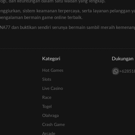
logi
, dan
keuntungan
dalam
satu
wadah
yang
lengkap
.
nggiurkan
,
sistem
keamanan
terpercaya
,
serta
layanan
pelanggan
y
pengalaman
bermain
game online
terbaik
.
NA77 dan
buktikan
sendiri
serunya
bermain
sambil
meraih
kemenan
Kategori
Dukungan
Hot Games
+62851
Slots
Live Casino
Race
Togel
Olahraga
Crash Game
Arcade