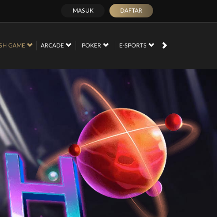
MASUK
DAFTAR
SH GAME
ARCADE
POKER
E-SPORTS
SABUNG AYAM