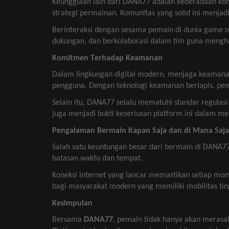
Keunggulan
lain
dari
DANA77
adalah
keberadaan
ko
strategi
permainan
.
Komunitas
yang solid
ini
menjad
Berinteraksi
dengan
sesama
pemain
di dunia game o
dukungan
, dan
berkolaborasi
dalam
tim
guna
mengh
Komitmen
Terhadap
Keamanan
Dalam
lingkungan
digital modern,
menjaga
keaman
pengguna
.
Dengan
teknologi
keamanan
berlapis
,
pe
Selain
itu
, DANA77
selalu
mematuhi
standar
regulasi
juga
menjadi
bukti
keseriusan
platform
ini
dalam
me
Pengalaman
Bermain
Kapan Saja dan di Mana Saja
Salah
satu
keuntungan
besar
dari
bermain
di DANA7
batasan
waktu
dan
tempat
.
Koneksi
internet yang
lancar
memastikan
setiap
mom
bagi
masyarakat
modern yang
memiliki
mobilitas
tin
Kesimpulan
Bersama
DANA77
,
pemain
tidak
hanya
akan
merasa