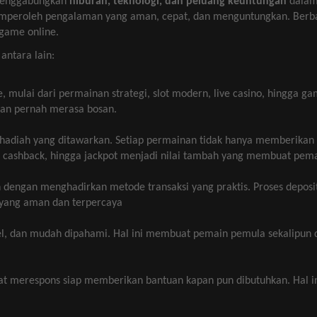
enggabungkan
hiburan
,
teknologi
, dan
peluang
keuntungan
dala
mperoleh
pengalaman
yang
aman
,
cepat
, dan
menguntungkan
.
Berb
game online.
antara
lain:
e,
mulai
dari
permainan
strategi, slot modern, live casino,
hingga
ga
kan
pernah
merasa
bosan
.
hadiah
yang
ditawarkan
.
Setiap
permainan
tidak
hanya
memberikan
 cashback,
hingga
jackpot
menjadi
nilai
tambah
yang
membuat
pema
n
dengan
menghadirkan
metode
transaksi
yang
praktis
.
Proses depos
 yang
aman
dan
terpercaya
l
, dan
mudah
dipahami
. Hal
ini
membuat
pemain
pemula
sekalipun
at
merespons
siap
memberikan
bantuan
kapan
pun
dibutuhkan
. Hal
i