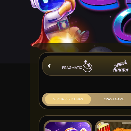
SEMUA PERMAINAN
CRASH GAME