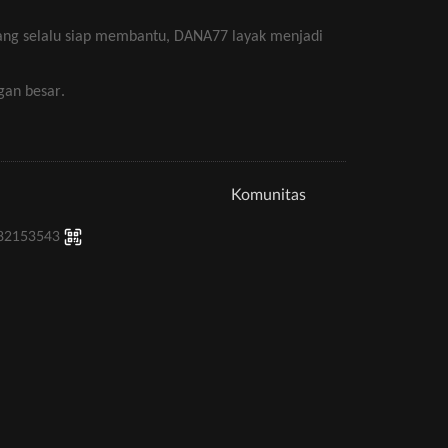
ang
selalu
siap
membantu
, DANA77
layak
menjadi
gan
besar
.
Komunitas
82153543